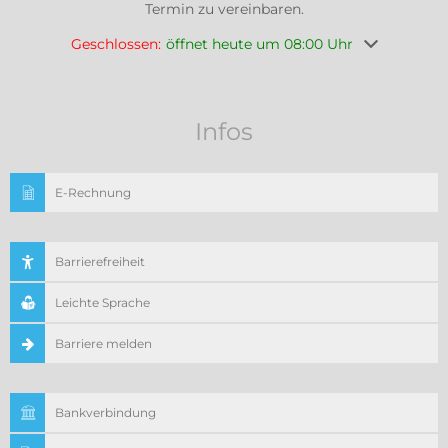
Termin zu vereinbaren.
Klicken, um weitere Öffnungs- oder Schließzeiten au
Geschlossen:
öffnet heute um 08:00 Uhr
Infos
E-Rechnung
Barrierefreiheit
Leichte Sprache
Barriere melden
Bankverbindung