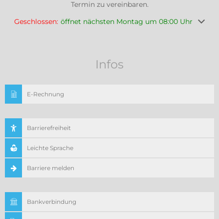
Termin zu vereinbaren.
Klicken, um weitere Öffnungs- oder Schließzeiten auszuble
Geschlossen:
öffnet nächsten Montag um 08:00 Uhr
Infos
E-Rechnung
Barrierefreiheit
Leichte Sprache
Barriere melden
Bankverbindung