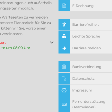
reinbarungen auch außerhalb
E-Rechnung
ungszeiten möglich.
 Wartezeiten zu vermeiden
bessere Planbarkeit für Sie zu
Barrierefreiheit
 bitten wir Sie, vorab einen
 vereinbaren.
Leichte Sprache
um weitere Öffnungs- oder Schließzeiten auszublenden
sen:
eute um 08:00 Uhr
Barriere melden
Bankverbindung
Datenschutz
Impressum
Fernunterstützung
(Teamviewer)