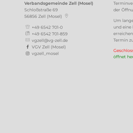
Verbandsgemeinde Zell (Mosel)
Terminve
Schloßstraße 69
der Öffn
56856
Zell (Mosel)
Um lange
und eine 
+49 6542 701-0
erreichen
+49 6542 701-859
Termin zu
vgzell@vg-zell.de
VGV Zell (Mosel)
Klicken, 
Geschlos
vgzell_mosel
öffnet h