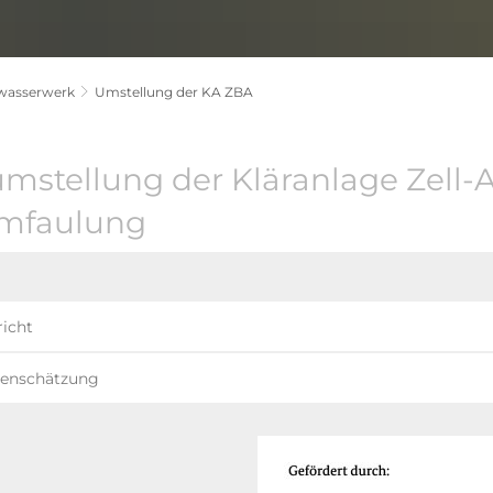
bwasserwerk
Umstellung der KA ZBA
mstellung der Kläranlage Zell-A
mmfaulung
richt
stenschätzung