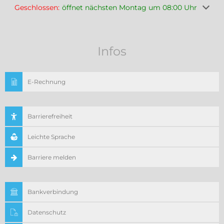
Klicken, um weitere Öffnungs- oder Schließzeiten auszuble
Geschlossen:
öffnet nächsten Montag um 08:00 Uhr
Infos
E-Rechnung
Barrierefreiheit
Leichte Sprache
Barriere melden
Bankverbindung
Datenschutz