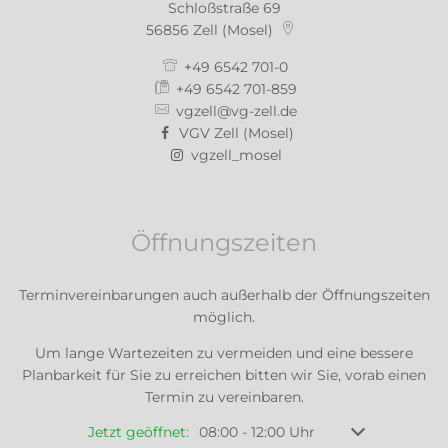
Schloßstraße 69
56856
Zell (Mosel)
+49 6542 701-0
+49 6542 701-859
vgzell@vg-zell.de
VGV Zell (Mosel)
vgzell_mosel
Öffnungszeiten
Terminvereinbarungen auch außerhalb der Öffnungszeiten
möglich.
Um lange Wartezeiten zu vermeiden und eine bessere
Planbarkeit für Sie zu erreichen bitten wir Sie, vorab einen
Termin zu vereinbaren.
Klicken, um weitere Öffnungs- oder Schließzeiten 
Jetzt geöffnet:
08:00
-
12:00
Uhr
Von 08:00 bis 1