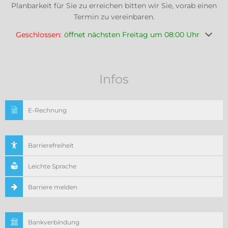
Planbarkeit für Sie zu erreichen bitten wir Sie, vorab einen
Termin zu vereinbaren.
Klicken, um weitere Öffnungs- oder Schließzeiten auszuble
Geschlossen:
öffnet nächsten Freitag um 08:00 Uhr
Infos
E-Rechnung
Barrierefreiheit
Leichte Sprache
Barriere melden
Bankverbindung