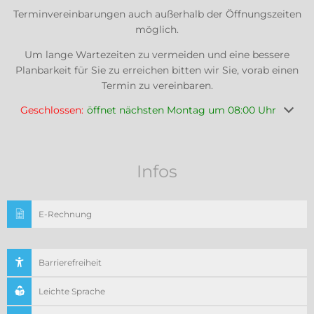
Terminvereinbarungen auch außerhalb der Öffnungszeiten
möglich.
Um lange Wartezeiten zu vermeiden und eine bessere
Planbarkeit für Sie zu erreichen bitten wir Sie, vorab einen
Termin zu vereinbaren.
Klicken, um weitere Öffnungs- oder Schließzeiten auszuble
Geschlossen:
öffnet nächsten Montag um 08:00 Uhr
Infos
E-Rechnung
Barrierefreiheit
Leichte Sprache