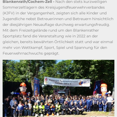
Blankenrath/Cochem-Zell -
Nach den stets kurzweiligen
Sommerzeltlagern des Kreisjugendfeuerwehrverbandes
(KJFV) in der Vergangenheit, zeigten sich alle Kinder und
Jugendliche nebst Betreuerinnen und Betreuern hinsichtlich
der diesjährigen Neuauflage durchweg erwartungsfreudig.
Mit dem Freizeitgelände rund um den Blankenrather
Sportplatz fand die Veranstaltung wie in 2022 an der
gleichen, bereits bewährten Örtlichkeit statt und war einmal
mehr von Wettkampf, Sport, Spiel und Spannung für den
Feuerwehrnachwuchs geprägt.