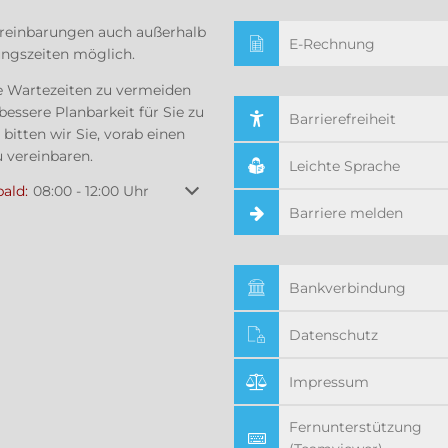
reinbarungen auch außerhalb
E-Rechnung
ungszeiten möglich.
 Wartezeiten zu vermeiden
bessere Planbarkeit für Sie zu
Barrierefreiheit
 bitten wir Sie, vorab einen
 vereinbaren.
Leichte Sprache
um weitere Öffnungs- oder Schließzeiten auszublenden
bald:
08:00
-
12:00
Uhr
Von 08:00 bis 12:00 Uhr
Barriere melden
Bankverbindung
Datenschutz
Impressum
Fernunterstützung