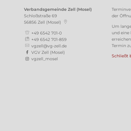
Verbandsgemeinde Zell (Mosel)
Terminve
Schloßstraße 69
der Öffn
56856
Zell (Mosel)
Um lange
und eine 
+49 6542 701-0
erreichen
+49 6542 701-859
Termin zu
vgzell@vg-zell.de
VGV Zell (Mosel)
Klicken, 
Schließt 
vgzell_mosel