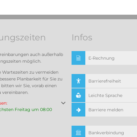
ungszeiten
Infos
reinbarungen auch außerhalb
E-Rechnung
ungszeiten möglich.
 Wartezeiten zu vermeiden
bessere Planbarkeit für Sie zu
Barrierefreiheit
 bitten wir Sie, vorab einen
 vereinbaren.
Leichte Sprache
um weitere Öffnungs- oder Schließzeiten auszublenden
sen:
ächsten Freitag um 08:00
Barriere melden
Bankverbindung