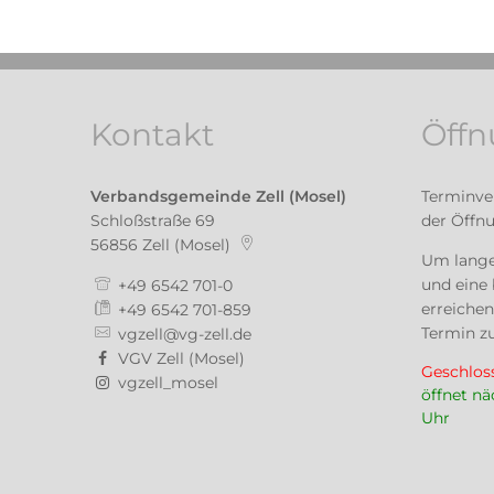
Kontakt
Öffn
Verbandsgemeinde Zell (Mosel)
Terminve
Schloßstraße 69
der Öffn
56856
Zell (Mosel)
Um lange
und eine 
+49 6542 701-0
erreichen
+49 6542 701-859
Termin zu
vgzell@vg-zell.de
VGV Zell (Mosel)
Klicken, 
Geschlos
vgzell_mosel
öffnet n
Uhr