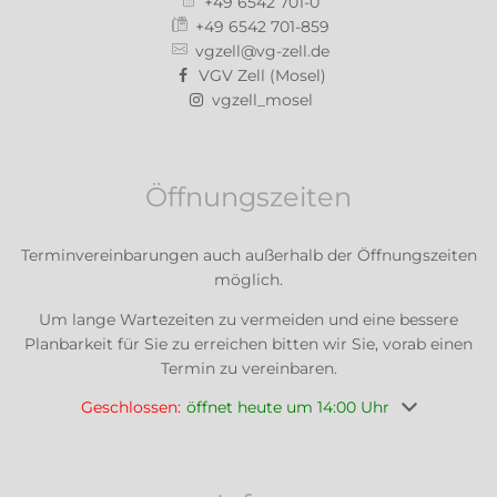
+49 6542 701-0
+49 6542 701-859
vgzell@vg-zell.de
VGV Zell (Mosel)
vgzell_mosel
Öffnungszeiten
Terminvereinbarungen auch außerhalb der Öffnungszeiten
möglich.
Um lange Wartezeiten zu vermeiden und eine bessere
Planbarkeit für Sie zu erreichen bitten wir Sie, vorab einen
Termin zu vereinbaren.
Klicken, um weitere Öffnungs- oder Schließzeiten au
Geschlossen:
öffnet heute um 14:00 Uhr