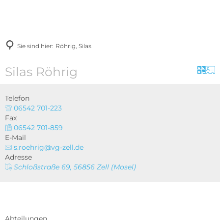
Sie sind hier:
Röhrig, Silas
Silas Röhrig
Telefon
06542 701-223
Fax
06542 701-859
E-Mail
s.roehrig@vg-zell.de
Adresse
Schloßstraße 69, 56856 Zell (Mosel)
Abteilungen