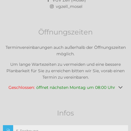
VGV Zell (Mosel)
vgzell_mosel
Öffnungszeiten
Terminvereinbarungen auch außerhalb der Öffnungszeiten
möglich.
Um lange Wartezeiten zu vermeiden und eine bessere
Planbarkeit für Sie zu erreichen bitten wir Sie, vorab einen
Termin zu vereinbaren.
Klicken, um weitere Öffnungs- oder Schließzeiten auszuble
Geschlossen:
öffnet nächsten Montag um 08:00 Uhr
Infos
E-Rechnung