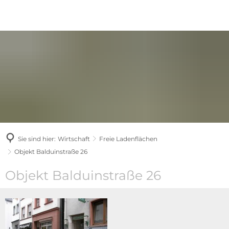
Sie sind hier:
Wirtschaft
Freie Ladenflächen
Objekt Balduinstraße 26
Objekt
Objekt Balduinstraße 26
Balduinstraße
26